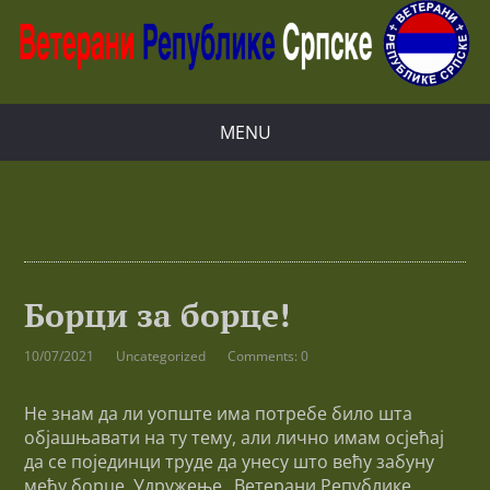
MENU
Борци за борце!
10/07/2021
Uncategorized
Comments: 0
Не знам да ли уопште има потребе било шта
објашњавати на ту тему, али лично имам осјећај
да се појединци труде да унесу што већу забуну
међу борце. Удружење „Ветерани Републике