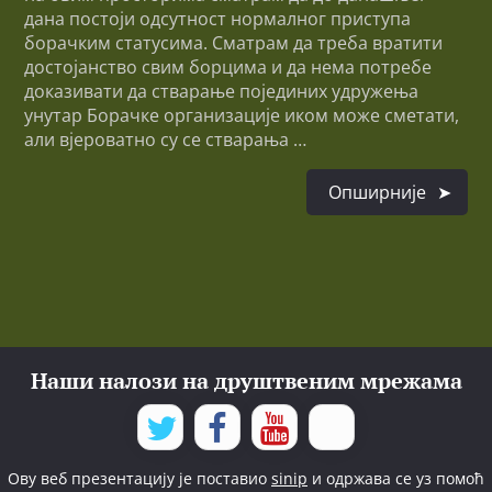
дана постоји одсутност нормалног приступа
борачким статусима. Сматрам да треба вратити
достојанство свим борцима и да нема потребе
доказивати да стварање појединих удружења
унутар Борачке организације иком може сметати,
али вјероватно су се стварања …
Опширније
Наши налози на друштвеним мрежама
Ову веб презентацију је поставио
sinip
и одржава се уз помоћ