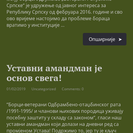
Српске“ је удружење од јавног интереса за
Републику Српску од фебруара 2016. године и сво
ово вријеме настојимо да проблеме бораца
вратимо у институције …
Опширније
Уставни амандман је
основ свега!
01/02/2019
Uncategorized
Comments: 0
“Борци-ветерани Одбрамбено-отаџбинског рата
/1991-1995/ и чланови њихових породица уживају
посебну заштиту у складу са законом“, гласи наш
уставни амандман који долази на дневни ред са
промјеном Устава! Подржимо то, јер ту је кључ