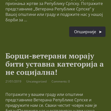
признања жртве за Републику Српску. Потражите
представнике „Ветерана Републике Српске“ у
Вашој општини или граду и подржите нас у нашој
борби за …
Опширније
Борци-ветерани морају
бити уставна категорија а
не социјална!
21/01/2019
Uncategorized
Comments: 0
Потражите у вашем граду или општини
представнике Ветерана Републике Српске и
придружите нам се. Сваки честит човјек нам је
битан!Подржите нас у остваривању три наша