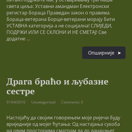
света циља: Уставни амандман Електронски
регистар бораца Праведан закон о правима
бораца-ветерана Борци-ветерани морају бити
УСТАВНА категорија а не социјална! СЛИЈЕДИ,
ПОДРЖИ ИЛИ СЕ СКЛОНИ И НЕ СМЕТАЈ! Све
додатне …
Опширније
Драга браћо и љубазне
сестре
01/04/2016
Uncategorized
Comments: 0
Настојаћу да својим говорењем моје ријечи буду
вриједније од мојег ћутања: Од настајања сукоба
на овим просторима сматрам да до данашњег